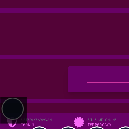
SISTEM KEAMANAN
SITUS JUDI ONLINE
TERKINI
TERPERCAYA