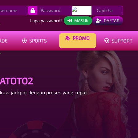
Lupa password?
MASUK
DAFTAR
PROMO
ADE
SPORTS
SUPPORT
ATOTO2
draw jackpot dengan proses yang cepat.