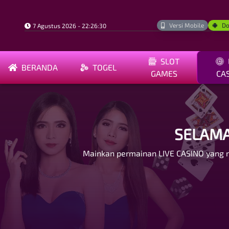
Versi Mobile
D
7 Agustus 2026 - 22:26:31
SLOT
BERANDA
TOGEL
GAMES
CA
SELAMA
Mainkan permainan LIVE CASINO yang me